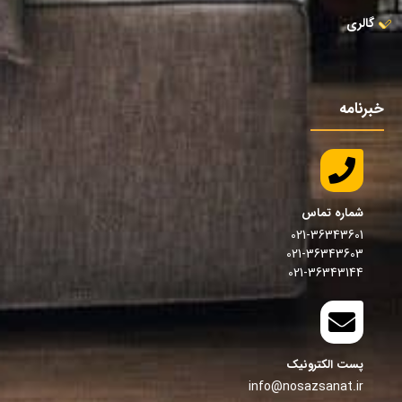
گالری
خبرنامه
شماره تماس
021-36343601
021-36343603
021-36343144
پست الکترونیک
info@nosazsanat.ir