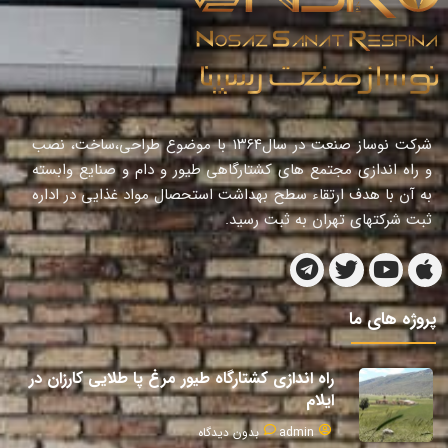
شرکت نوساز صنعت در سال١٣٦٤ با موضوع طراحی،ساخت، نصب
و راه اندازی مجتمع های کشتارگاهی طیور و دام و صنایع وابسته
به آن با هدف ارتقاء سطح بهداشت استحصال مواد غذایی در اداره
ثبت شرکتهای تهران به ثبت رسید.
پروژه های ما
راه اندازی کشتارگاه طیور مرغ پا طلایی کارزان در
ایلام
admin
بدون دیدگاه