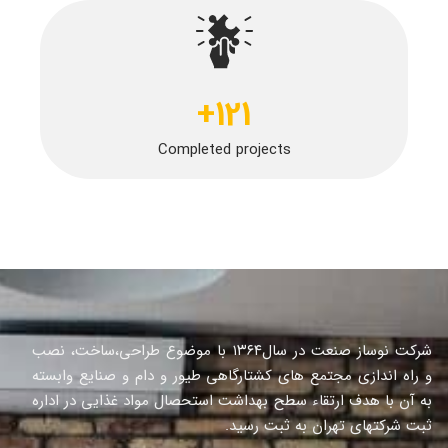
+
121
Completed projects
شرکت نوساز صنعت در سال١٣٦٤ با موضوع طراحی،ساخت، نصب
و راه اندازی مجتمع های کشتارگاهی طیور و دام و صنایع وابسته
به آن با هدف ارتقاء سطح بهداشت استحصال مواد غذایی در اداره
ثبت شرکتهای تهران به ثبت رسید.