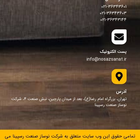
021-36343601
021-36343603
021-36343144
پست الکترونیک
info@nosazsanat.ir
آدرس
تهران، بزرگراه امام رضا(ع)، بعد از میدان پارچین، نبش صنعت 4، شرکت
نوساز صنعت رسپینا
تمامی حقوق این وب سایت متعلق به شرکت نوساز صنعت رسپینا می