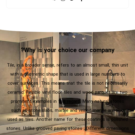
Why is your choice our company?
Tile, in a broader sense, refers to an almost small, thin unit
with a geometric shape that is used in large numbers to
cover surfaces. This means that the tile is not necessarily
ceramic. Flexible vinyl floor tiles and wood parquet are two
prominent examples in this regard. Many natural stones
such as stone slabs, marble and veined marble are also
used as tiles. Another name for these coatings is polished
stones. Unlike grooved paving stones , Different dimensions