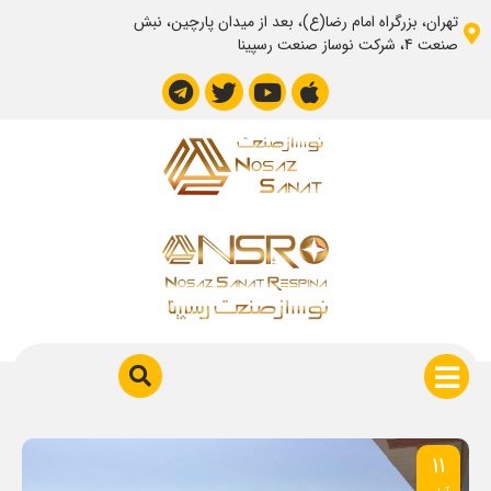
تهران، بزرگراه امام رضا(ع)، بعد از میدان پارچین، نبش
صنعت 4، شرکت نوساز صنعت رسپینا
بلاگ
بلاگ
11