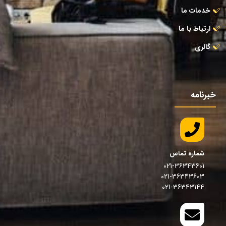
خدمات ما
ارتباط با ما
گالری
خبرنامه
شماره تماس
021-36343601
021-36343603
021-36343144