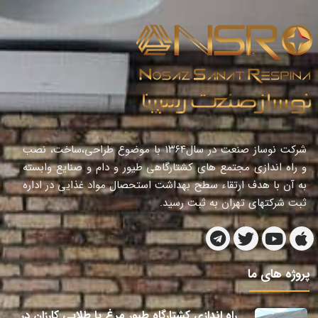
شرکت نوساز صنعت در سال١٣٦٤ با موضوع طراحی،ساخت، نصب
و راه اندازی مجتمع های کشتارگاهی طیور و دام و صنایع وابسته
به آن با هدف ارتقاء سطح بهداشت استحصال مواد غذایی در اداره
ثبت شرکتهای تهران به ثبت رسید.
پروژه های ما
راه اندازی کشتارگاه طیور مرغ پا طلایی کارزان در