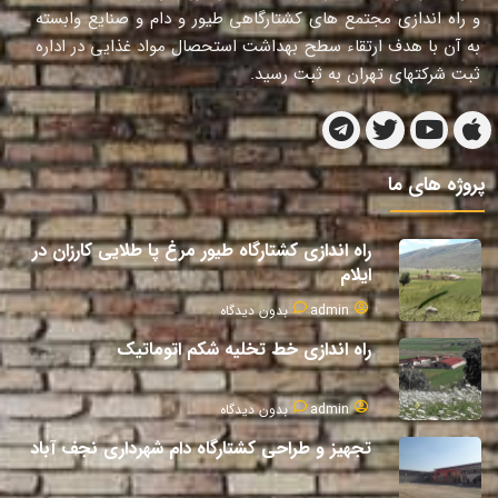
و راه اندازی مجتمع های کشتارگاهی طیور و دام و صنایع وابسته
به آن با هدف ارتقاء سطح بهداشت استحصال مواد غذایی در اداره
ثبت شرکتهای تهران به ثبت رسید.
پروژه های ما
راه اندازی کشتارگاه طیور مرغ پا طلایی کارزان در
ایلام
admin
بدون دیدگاه
راه اندازی خط تخلیه شکم اتوماتیک
admin
بدون دیدگاه
تجهیز و طراحی کشتارگاه دام شهرداری نجف آباد