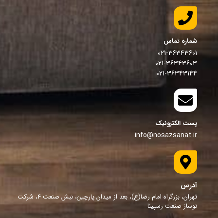
شماره تماس
021-36343601
021-36343603
021-36343144
پست الکترونیک
info@nosazsanat.ir
آدرس
تهران، بزرگراه امام رضا(ع)، بعد از میدان پارچین، نبش صنعت 4، شرکت
نوساز صنعت رسپینا