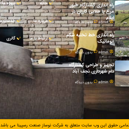
خانه
پروژه ما
راه اندازی کشتارگاه طیور
مرغ پا طلایی کارزان در
ایلام
درباره ما
خدمات ما
admin
بدون دیدگاه
راه اندازی خط تخلیه شکم
ارتباط با ما
گالری
اتوماتیک
admin
بدون دیدگاه
تجهیز و طراحی کشتارگاه
دام شهرداری نجف آباد
admin
بدون دیدگاه
مامی حقوق این وب سایت متعلق به شرکت نوساز صنعت رسپینا می باشد.