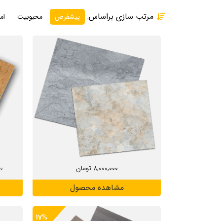
مرتب سازی براساس:
پیشفرض
محبوبیت
امت
8,000,000
تومان
00
مشاهده محصول
17%