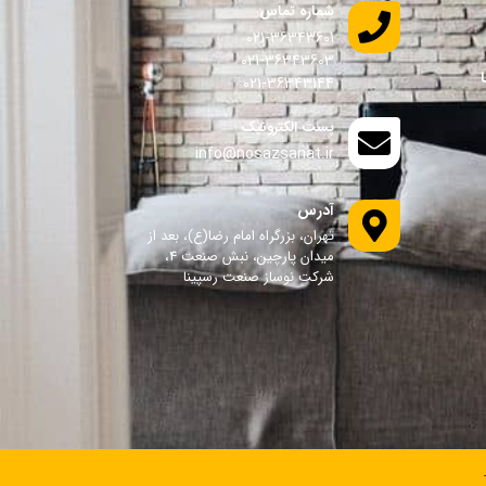
شماره تماس
021-36343601
021-36343603
021-36343144
پست الکترونیک
info@nosazsanat.ir
آدرس
تهران، بزرگراه امام رضا(ع)، بعد از
میدان پارچین، نبش صنعت 4،
شرکت نوساز صنعت رسپینا