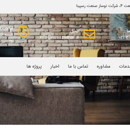
رسپینا
ساعات ک
ا
ایمیل
info@nosazsanat.ir
021-3
17
دمات
مشاوره
تماس با ما
اخبار
پروژه ها