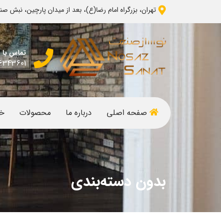
تهران، بزرگراه امام رضا(ع)، بعد از میدان پارچین، نبش صنعت 4، شرکت نوساز صنعت 
تماس با م
6343601
صفحه اصلی
درباره ما
محصولات
خ
بدون دسته‌بندی