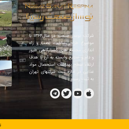
شرکت نوساز صنعت در سال١٣٦٤ با
موضوع طراحی،ساخت، نصب و راه
اندازی مجتمع های کشتارگاهی طیور
و دام و صنایع وابسته به آن با هدف
ارتقاء سطح بهداشت استحصال مواد
غذایی در اداره ثبت شرکتهای تهران
به ثبت رسید.
ت