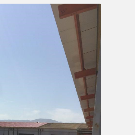
11
11
آبان
آبان