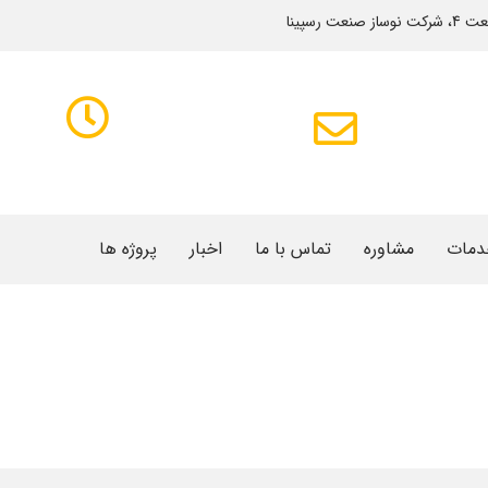
رسپینا
ساعات ک
ا
ایمیل
info@nosazsanat.ir
021-3
17
دمات
مشاوره
تماس با ما
اخبار
پروژه ها
ارگاهی اتوماتیک
راه اندازی 