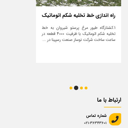
راه اندازی کشتارگاه طیور مرغ پا
راه اندازی اول
طلایی کارزان در ایلام
اتوماتیک شرکت
 در
کشتارگاه طیور مرغ پا طلایی کارزان در ایلام با
شرکت نوساز صنعت رس
ظرفیت 4000 قطعه نصب و آماده راه اندازی
و بهره برداری از
گردیده است....
اتوماتیک دام بزر
...
ادامه مطلب
ارتباط با ما
شماره تماس
021-36343601