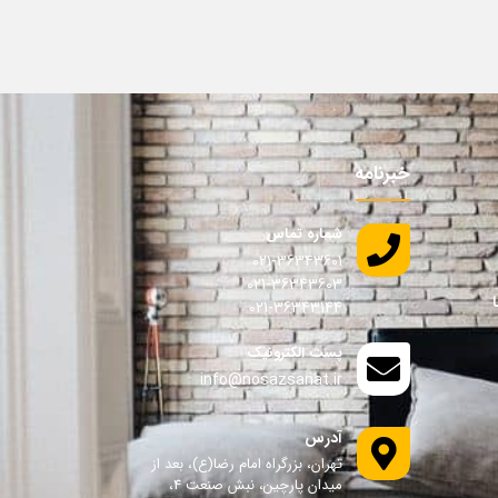
خبرنامه
شماره تماس
021-36343601
021-36343603
021-36343144
پست الکترونیک
info@nosazsanat.ir
آدرس
تهران، بزرگراه امام رضا(ع)، بعد از
میدان پارچین، نبش صنعت 4،