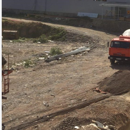
کشتارگاه دام
راه اندازی خط تخلیه شکم اتوماتیک
باد
1.کشتارگاه طیور مرغ پرستو شیروان به خط
تخلیه شکم اتوماتیک با ظرفیت 4000 قطعه
دام شهرداری نجف آباد با
ساعت ساخت شرکت نوساز صنعت رسپینا در ...
ظرفیت 400 رأس گاو و 2000 رأس گوسفند و 100
ادامه مطلب
ادامه مطلب