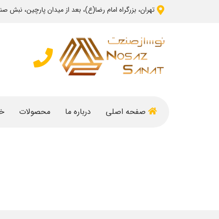
تهران، بزرگراه امام رضا(ع)، بعد از میدان پارچین، نبش صنعت 4، شرکت نوساز صنعت 
تماس با م
6343601
صفحه اصلی
درباره ما
محصولات
خ
راه اندازی اولین مجتمع کشت
شرکت امپریال فود