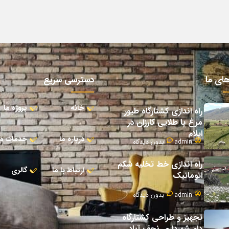
های ما
دسترسی سریع
خانه
پروژه ما
راه اندازی کشتارگاه طیور
مرغ پا طلایی کارزان در
ایلام
درباره ما
خدمات ما
admin
بدون دیدگاه
راه اندازی خط تخلیه شکم
ارتباط با ما
گالری
اتوماتیک
admin
بدون دیدگاه
تجهیز و طراحی کشتارگاه
دام شهرداری نجف آباد