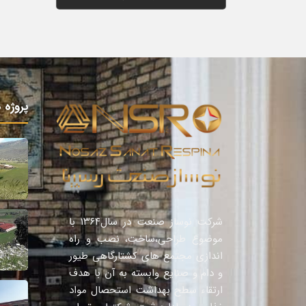
پروژه 
شرکت نوساز صنعت در سال١٣٦٤ با
موضوع طراحی،ساخت، نصب و راه
اندازی مجتمع های کشتارگاهی طیور
و دام و صنایع وابسته به آن با هدف
ارتقاء سطح بهداشت استحصال مواد