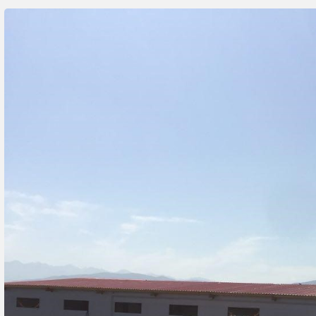
16
آبان