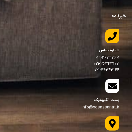
خبرنامه
شماره تماس
021-36343601
021-36343603
021-36343144
پست الکترونیک
info@nosazsanat.ir