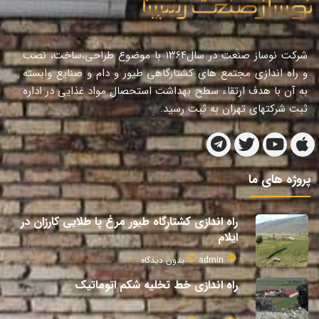
شرکت نوساز صنعت در سال١٣٦٤ با موضوع طراحی،ساخت، نصب
و راه اندازی مجتمع های کشتارگاهی طیور و دام و صنایع وابسته
به آن با هدف ارتقاء سطح بهداشت استحصال مواد غذایی در اداره
ثبت شرکتهای تهران به ثبت رسید.
پروژه های ما
راه اندازی کشتارگاه طیور مرغ پا طلایی کارزان در
ایلام
admin
بدون دیدگاه
راه اندازی خط تخلیه شکم اتوماتیک