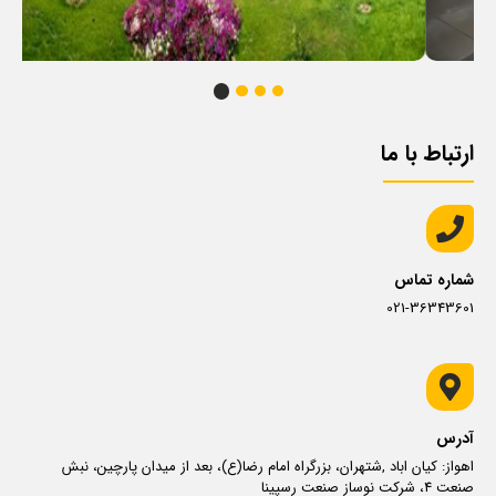
ارتباط با ما
شماره تماس
021-36343601
آدرس
اهواز: کیان اباد ,شتهران، بزرگراه امام رضا(ع)، بعد از میدان پارچین، نبش
صنعت 4، شرکت نوساز صنعت رسپینا