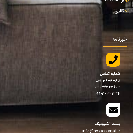
ارتباط با ما
گالری
خبرنامه
شماره تماس
021-36343601
021-36343603
021-36343144
پست الکترونیک
info@nosazsanat.ir