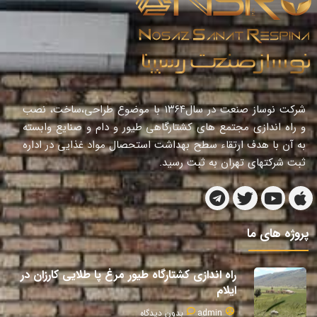
شرکت نوساز صنعت در سال١٣٦٤ با موضوع طراحی،ساخت، نصب
و راه اندازی مجتمع های کشتارگاهی طیور و دام و صنایع وابسته
به آن با هدف ارتقاء سطح بهداشت استحصال مواد غذایی در اداره
ثبت شرکتهای تهران به ثبت رسید.
پروژه های ما
راه اندازی کشتارگاه طیور مرغ پا طلایی کارزان در
ایلام
admin
بدون دیدگاه