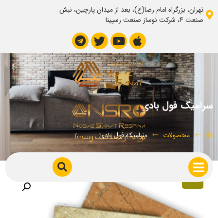
تهران، بزرگراه امام رضا(ع)، بعد از میدان پارچین، نبش
صنعت 4، شرکت نوساز صنعت رسپینا
سرامیک فول بادی
محصولات
سرامیک فول بادی
34%